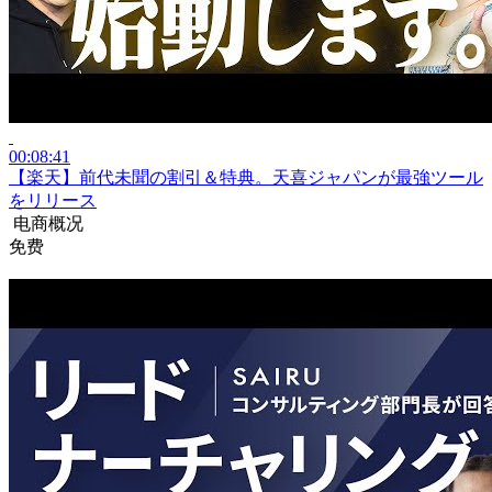
00:08:41
【楽天】前代未聞の割引＆特典。天喜ジャパンが最強ツール
をリリース
电商概况
免费