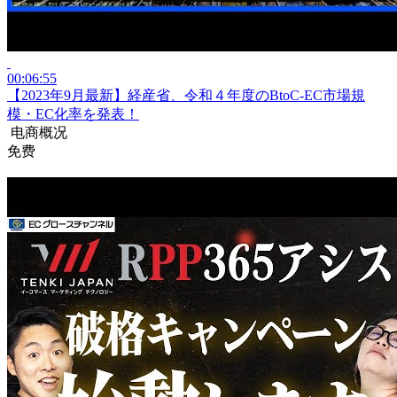
00:06:55
【2023年9月最新】経産省、令和４年度のBtoC-EC市場規
模・EC化率を発表！
电商概况
免费