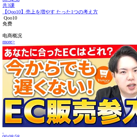
共3课
【Qoo10】売上を増やす たった1つの考え方
Qoo10
免费
电商概况
more
>
00:08:58