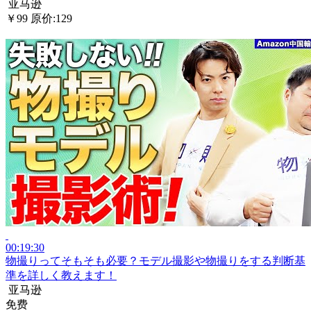
亚马逊
￥99
原价:129
00:19:30
物撮りってそもそも必要？モデル撮影や物撮りをする判断基
準を詳しく教えます！
亚马逊
免费