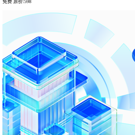
免费
原价:598