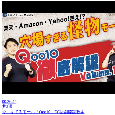
00:26:45
共3课
今、キてるモール「Qoo10」EC店舗開設教本