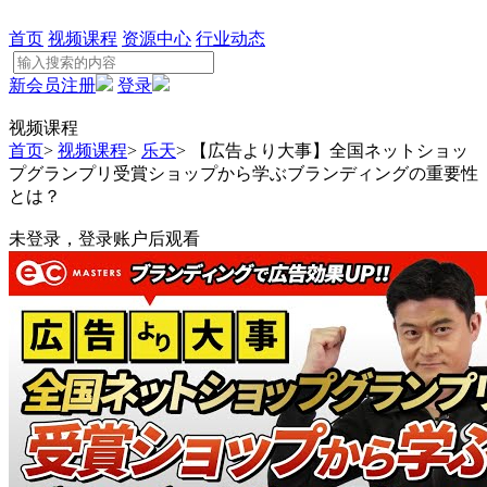
首页
视频课程
资源中心
行业动态
新会员注册
登录
视频课程
首页
>
视频课程
>
乐天
>
【広告より大事】全国ネットショッ
プグランプリ受賞ショップから学ぶブランディングの重要性
とは？
未登录，登录账户后观看