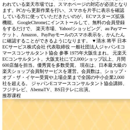
われている楽天市場では、スマホページの対応が必須となり
ます。PCから更新作業を行い、スマホを片手に表示を確認
している方に使っていただきたいのが、ECマスターズ拡張
機能。 GoogleChromeにインストールして、無料の会員登録
をするだけで、 楽天市場、Yahoo!ショッピング、au Payマー
ケット、Amazon、PayPayモールのスマホ表示を、かんたん
に確認することができるようになります。 ▼清水 将平 日本
ECサービス株式会社 代表取締役 一般社団法人ジャパンEコ
マースコンサルタント協会 参事 1975年大阪生まれ。 元楽天
ECコンサルタント。大阪支社にて2,000ショップ以上、月間
600店舗を担当。優秀賞を多数受賞。 現在は、日本最大級の
楽天ショップ会員制サービスを運営。会員数は、ショップ・
オブ・ザ・イヤー受賞や上場企業まで全国の中小企業2,000
社を超える。 ジャパンEコマースコンサルタント協会講師、
フジテレビ、AbemaTV、BS日テレに出演。
推荐课程