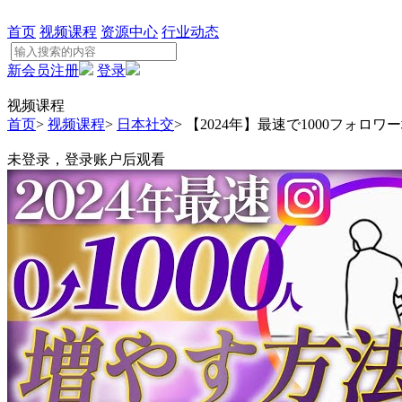
首页
视频课程
资源中心
行业动态
新会员注册
登录
视频课程
首页
>
视频课程
>
日本社交
>
【2024年】最速で1000フォロワ
未登录，登录账户后观看