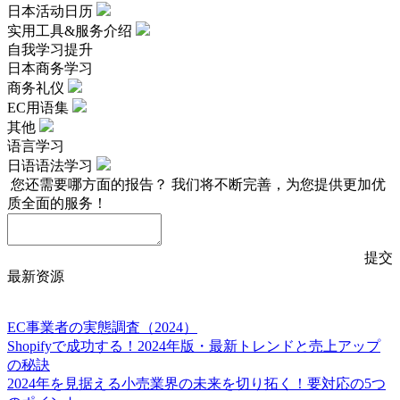
日本活动日历
实用工具&服务介绍
自我学习提升
日本商务学习
商务礼仪
EC用语集
其他
语言学习
日语语法学习
您还需要哪方面的报告？
我们将不断完善，为您提供更加优
质全面的服务！
提交
最新资源
EC事業者の実態調査（2024）
Shopifyで成功する！2024年版・最新トレンドと売上アップ
の秘訣
2024年を見据える小売業界の未来を切り拓く！要対応の5つ