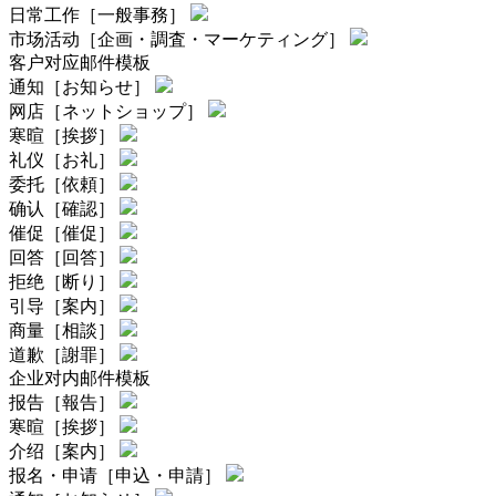
日常工作［一般事務］
市场活动［企画・調査・マーケティング］
客户对应邮件模板
通知［お知らせ］
网店［ネットショップ］
寒暄［挨拶］
礼仪［お礼］
委托［依頼］
确认［確認］
催促［催促］
回答［回答］
拒绝［断り］
引导［案内］
商量［相談］
道歉［謝罪］
企业对内邮件模板
报告［報告］
寒暄［挨拶］
介绍［案内］
报名・申请［申込・申請］