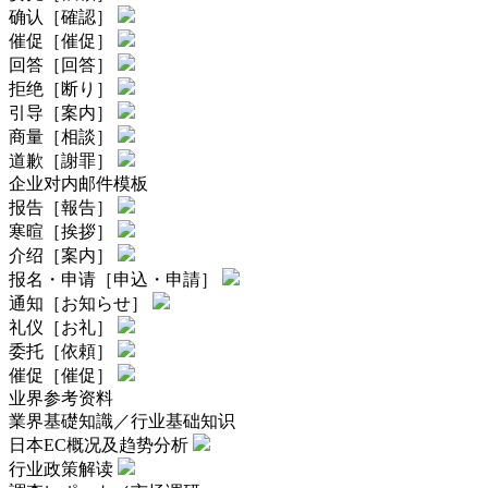
确认［確認］
催促［催促］
回答［回答］
拒绝［断り］
引导［案内］
商量［相談］
道歉［謝罪］
企业对内邮件模板
报告［報告］
寒暄［挨拶］
介绍［案内］
报名・申请［申込・申請］
通知［お知らせ］
礼仪［お礼］
委托［依頼］
催促［催促］
业界参考资料
業界基礎知識／行业基础知识
日本EC概况及趋势分析
行业政策解读