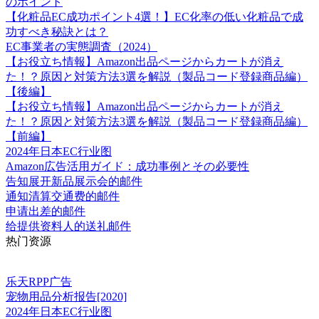
のポイント
【化粧品EC成功ポイント4選！】EC化率の低い化粧品で成
功すべき秘訣とは？
EC事業者の実態調査（2024）
【お役立ち情報】Amazon出品ページからカートが消え
た！？原因と対策方法3選を解説（製品コード登録商品編）
【後編】
【お役立ち情報】Amazon出品ページからカートが消え
た！？原因と対策方法3選を解説（製品コード登録商品編）
【前編】
2024年日本EC行业图
Amazon広告活用ガイド：成功事例とその必要性
告知展开新品展示会的邮件
通知清算交通费的邮件
申请出差的邮件
给提供资料人的送礼邮件
热门资源
乐天RPP广告
宠物用品分析报告[2020]
2024年日本EC行业图