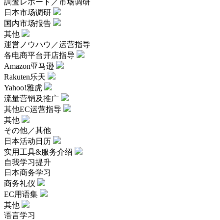
調査レポート／市场调研
日本市场调研
国内市场报告
其他
運営ノウハウ／运营指导
各电商平台开店指导
Amazon亚马逊
Rakuten乐天
Yahoo!雅虎
流量营销及推广
其他EC运营指导
其他
その他／其他
日本活动日历
实用工具&服务介绍
自我学习提升
日本商务学习
商务礼仪
EC用语集
其他
语言学习