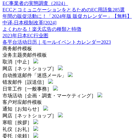
EC事業者の実態調査（2024）
ECCとコミュニケーションをとるためのEC用語集285選
年間の販促活動に！「2024年版 販促カレンダー」【無料】
中译-日本税制改革[2024]
よくわかる！楽天広告の種類と特徴
2023年日本EC行业图
各平台活动日历｜モールイベントカレンダー2023
商务邮件模板
业务主题类邮件模板
取消［中止］
网店［ネットショップ］
自动推送邮件「迷惑メール」
错发邮件［誤送信］
日常工作［一般事務］
市场活动［企画・調査・マーケティング］
客户对应邮件模板
通知［お知らせ］
网店［ネットショップ］
寒暄［挨拶］
礼仪［お礼］
委托［依頼］