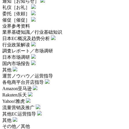
通知［お知らせ］
礼仪［お礼］
委托［依頼］
催促［催促］
业界参考资料
業界基礎知識／行业基础知识
日本EC概况及趋势分析
行业政策解读
調査レポート／市场调研
日本市场调研
国内市场报告
其他
運営ノウハウ／运营指导
各电商平台开店指导
Amazon亚马逊
Rakuten乐天
Yahoo!雅虎
流量营销及推广
其他EC运营指导
其他
その他／其他