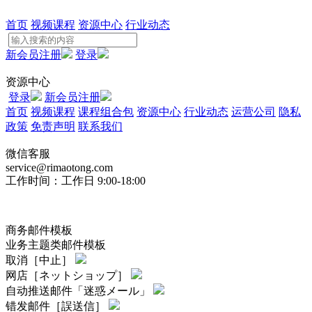
首页
视频课程
资源中心
行业动态
新会员注册
登录
资源中心
登录
新会员注册
首页
视频课程
课程组合包
资源中心
行业动态
运营公司
隐私
政策
免责声明
联系我们
微信客服
service@rimaotong.com
工作时间：工作日 9:00-18:00
商务邮件模板
业务主题类邮件模板
取消［中止］
网店［ネットショップ］
自动推送邮件「迷惑メール」
错发邮件［誤送信］