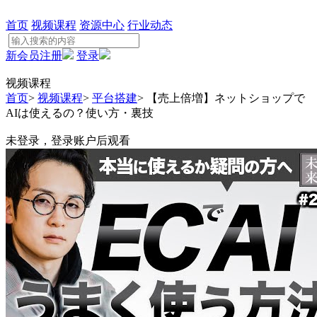
首页
视频课程
资源中心
行业动态
新会员注册
登录
视频课程
首页
>
视频课程
>
平台搭建
>
【売上倍増】ネットショップで
AIは使えるの？使い方・裏技
未登录，登录账户后观看