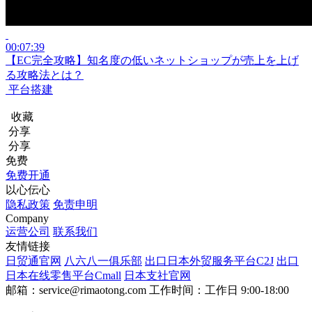
00:07:39
【EC完全攻略】知名度の低いネットショップが売上を上げ
る攻略法とは？
平台搭建
收藏
分享
分享
免费
免费开通
以心伝心
隐私政策
免责申明
Company
运营公司
联系我们
友情链接
日贸通官网
八六八一俱乐部
出口日本外贸服务平台C2J
出口
日本在线零售平台Cmall
日本支社官网
邮箱：service@rimaotong.com
工作时间：工作日 9:00-18:00