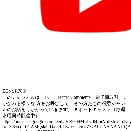
ECの未来®
このチャンネルは、EC（Electric Commerce：電子商取引）に
かかわる様々な 方をお呼びして、その方たちの得意ジャン
ルのお話をうかがっていきます。 ▼ポットキャスト（毎週
水曜同時配信中）
https://podcasts.google.com/feed/aHR0cHM6Ly9hbmNob3Iu
sa=X&ved=0CAMQ4aUDahcKEwjwu_zmz77xAhUAAAAAHQ