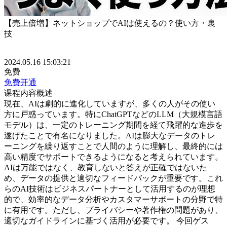
【売上倍増】ネットショップでAIは使えるの？使い方・裏
技
2024.05.16 15:03:21
免费
免费开通
课程内容概述
現在、AIは劇的に進化していますが、多くの人がその使い
方に戸惑っています。特にChatGPTなどのLLM（大規模言語
モデル）は、一定のトレーニング期間を経て飛躍的な進歩を
遂げたことで有名になりました。AIは膨大なデータのトレ
ーニングを繰り返すことで人間のように理解し、最終的には
高い精度でサポートできるようになると考えられています。
AIは万能ではなく、教育しないと答えが正確ではないた
め、データの提供と適切なフィードバックが重要です。これ
らのAI技術はビジネスパートナーとして活用するのが理想
的で、効率的なデータ分析やカスタマーサポートの分野で特
に有用です。ただし、プライバシーや著作権の問題があり、
適切なガイドラインに基づく活用が必要です。 今回ゲス