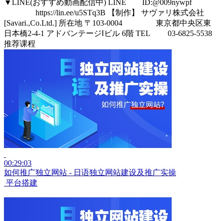
▼LINE(おすすめ動画配信中) LINE ID:@009nywpf
https://lin.ee/u5STq3B 【制作】 サヴァリ株式会社
[Savari.,Co.Ltd.] 所在地 〒103-0004 東京都中央区東
日本橋2-4-1 アドバンテージⅠビル 6階 TEL 03-6825-5538
推荐课程
00:29:03
如何推广独立网站 - 日语独立网站建设及推广实操
平台搭建