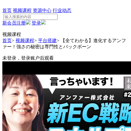
首页
视频课程
资源中心
行业动态
新会员注册
登录
视频课程
首页
>
视频课程
>
平台搭建
>
【全てわかる】進化するアンフ
ァー！強さの秘密は専門性とバックボーン
未登录，登录账户后观看