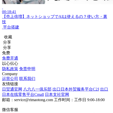
00:18:41
【売上倍増】ネットショップでAIは使えるの？使い方・裏
技
平台搭建
收藏
分享
分享
免费
免费开通
以心伝心
隐私政策
免责申明
Company
运营公司
联系我们
友情链接
日贸通官网
八六八一俱乐部
出口日本外贸服务平台C2J
出口
日本在线零售平台Cmall
日本支社官网
邮箱：service@rimaotong.com
工作时间：工作日 9:00-18:00
微信客服