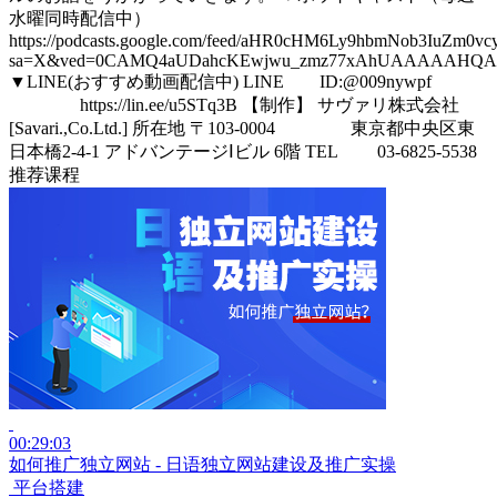
水曜同時配信中）
https://podcasts.google.com/feed/aHR0cHM6Ly9hbmNob3Iu
sa=X&ved=0CAMQ4aUDahcKEwjwu_zmz77xAhUAAAAAHQ
▼LINE(おすすめ動画配信中) LINE ID:@009nywpf
https://lin.ee/u5STq3B 【制作】 サヴァリ株式会社
[Savari.,Co.Ltd.] 所在地 〒103-0004 東京都中央区東
日本橋2-4-1 アドバンテージⅠビル 6階 TEL 03-6825-5538
推荐课程
00:29:03
如何推广独立网站 - 日语独立网站建设及推广实操
平台搭建