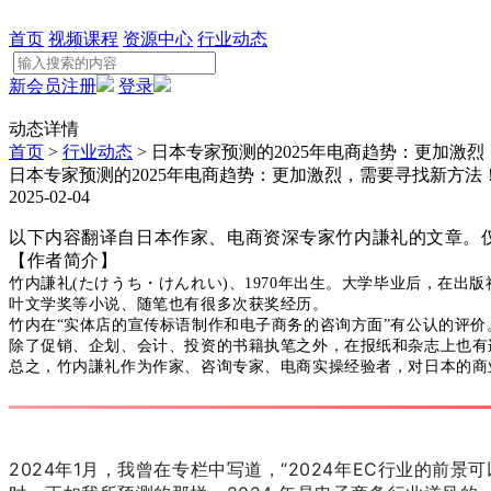
首页
视频课程
资源中心
行业动态
新会员注册
登录
动态详情
首页
>
行业动态
> 日本专家预测的2025年电商趋势：更加激
日本专家预测的2025年电商趋势：更加激烈，需要寻找新方法
2025-02-04
以下内容翻译自日本作家、电商资深专家竹内謙礼的文章。
【作者简介】
竹内謙礼(たけうち・けんれい)、1970年出生。大学毕业后，在
叶文学奖等小说、随笔也有很多次获奖经历。
竹内在“实体店的宣传标语制作和电子商务的咨询方面”有公认的评价
除了促销、企划、会计、投资的书籍执笔之外，在报纸和杂志上也有
总之，竹内謙礼作为作家、咨询专家、电商实操经验者，对日本的商
2024年1月，我曾在专栏中写道，“2024年EC行业的前